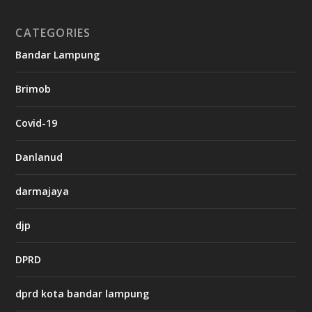
o
CATEGORIES
g
Bandar Lampung
n
b
Brimob
e
t
c
Covid-19
a
s
i
Danlanud
n
o
darmajaya
h
djp
t
t
DPRD
p
s
:
dprd kota bandar lampung
/
/