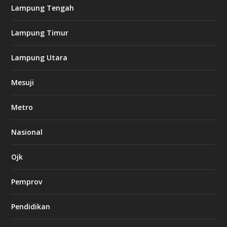
i
Lampung Tengah
n
o
Lampung Timur
k
Lampung Utara
i
n
Mesuji
g
b
e
Metro
t
8
6
Nasional
c
a
s
Ojk
i
n
Pemprov
o
Pendidikan
d
b