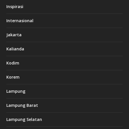
s
Inspirasi
o
d
o
Internasional
6
6
Jakarta
-
s
7
Kalianda
7
7
.
Kodim
c
o
m
Korem
Lampung
l
k
Lampung Barat
8
8
c
Lampung Selatan
a
s