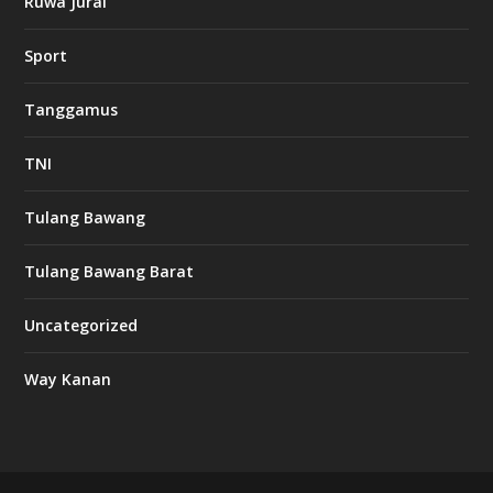
Ruwa Jurai
w
Sport
3
8
8
Tanggamus
c
a
s
TNI
i
n
o
Tulang Bawang
Tulang Bawang Barat
t
k
Uncategorized
6
6
Way Kanan
O
s
v
m