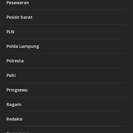
Pesawaran
e
t
1
Pesisir barat
2
c
a
PLN
s
i
Polda Lampung
n
o
Polresta
l
Polri
u
c
k
Pringsewu
8
c
a
Ragam
s
i
Redaksi
n
o