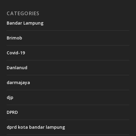
o
CATEGORIES
g
Bandar Lampung
n
b
Brimob
e
t
c
Covid-19
a
s
i
Danlanud
n
o
darmajaya
h
djp
t
t
DPRD
p
s
:
dprd kota bandar lampung
/
/