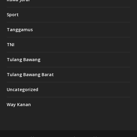
w
Sport
3
8
8
Tanggamus
c
a
s
TNI
i
n
o
Tulang Bawang
Tulang Bawang Barat
t
k
Uncategorized
6
6
Way Kanan
O
s
v
m
i