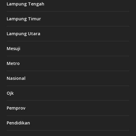
i
Lampung Tengah
n
o
Lampung Timur
k
Lampung Utara
i
n
Mesuji
g
b
e
Metro
t
8
6
Nasional
c
a
s
Ojk
i
n
Pemprov
o
Pendidikan
d
b