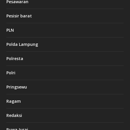
Pesawaran
e
t
1
Pesisir barat
2
c
a
PLN
s
i
Polda Lampung
n
o
Polresta
l
Polri
u
c
k
Pringsewu
8
c
a
Ragam
s
i
Redaksi
n
o
Ruwa Jurai