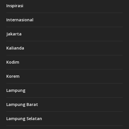
s
Inspirasi
o
d
o
Internasional
6
6
Jakarta
-
s
7
Kalianda
7
7
.
Kodim
c
o
m
Korem
Lampung
l
k
Lampung Barat
8
8
c
Lampung Selatan
a
s