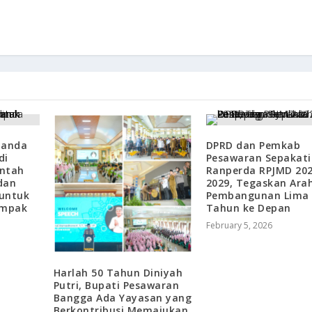
landa
DPRD dan Pemkab
di
Pesawaran Sepakati
intah
Ranperda RPJMD 20
dan
2029, Tegaskan Ara
 untuk
Pembangunan Lima
ampak
Tahun ke Depan
February 5, 2026
Harlah 50 Tahun Diniyah
Putri, Bupati Pesawaran
Bangga Ada Yayasan yang
Berkontribusi Memajukan