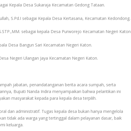
ebagai Kepala Desa Sukaraja Kecamatan Gedong Tataan.
lah, S.Pd.I sebagai Kepala Desa Kertasana, Kecamatan Kedondong.
S.STP.,MM. sebagai kepala Desa Purworejo Kecamatan Negeri Katon
epala Desa Bangun Sari Kecamatan Negeri Katon.
Desa Negeri Ulangan Jaya Kecamatan Negeri Katon.
sumpah jabatan, penandatanganan berita acara sumpah, serta
nnya, Bupati Nanda Indira menyampaikan bahwa pelantikan ini
akan masyarakat kepada para kepala desa terpilih.
moral dan administratif. Tugas kepala desa bukan hanya mengelola
kan tidak ada warga yang tertinggal dalam pelayanan dasar, baik
mi keluarga.