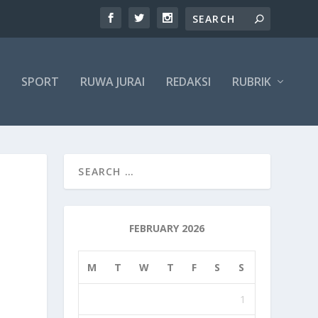
SPORT
RUWA JURAI
REDAKSI
RUBRIK
FEBRUARY 2026
M
T
W
T
F
S
S
1